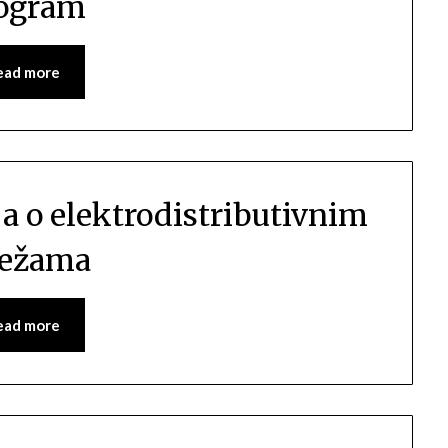
ogram
ead more
ja o elektrodistributivnim
ežama
ead more