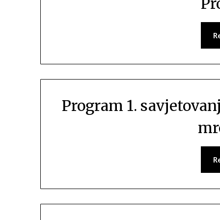
Pr
R
Program 1. savjetovan
mr
R