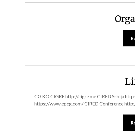
Orga
R
Li
CG KO CIGRE http://cigre.me CIRED Srbija https
https://www.epcg.com/ CIRED Conference http:/
R