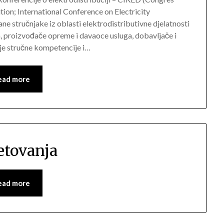
tion; International Conference on Electricity
ne stručnjake iz oblasti elektrodistributivne djelatnosti
eta, proizvođače opreme i davaoce usluga, dobavljače i
je stručne kompetencije i…
ead more
etovanja
ead more