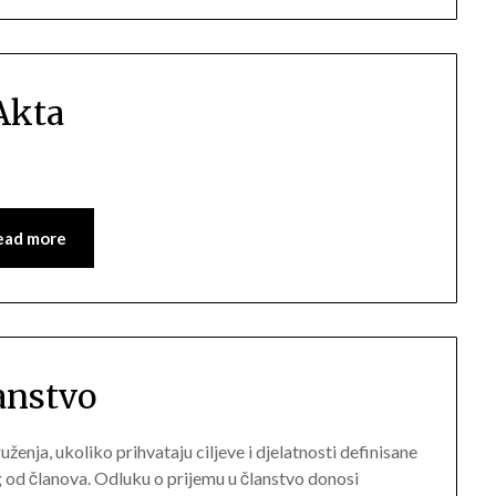
Akta
ead more
anstvo
uženja, ukoliko prihvataju ciljeve i djelatnosti definisane
od članova. Odluku o prijemu u članstvo donosi