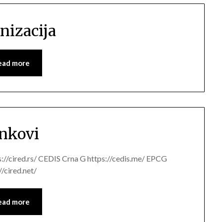
nizacija
ead more
nkovi
://cired.rs/ CEDIS Crna G https://cedis.me/ EPCG
/cired.net/
ead more