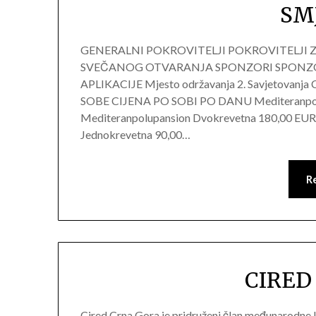
SM
GENERALNI POKROVITELJI POKROVITELJI 
SVEČANOG OTVARANJA SPONZORI SPONZ
APLIKACIJE Mjesto održavanja 2. Savjetovanja 
SOBE CIJENA PO SOBI PO DANU Mediteranpolup
Mediteranpolupansion Dvokrevetna 180,00 EUR 
Jednokrevetna 90,00…
R
CIRED 
Cired Crna Gora je pridruženi član međunarodne 